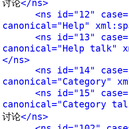
讨论
</ns>
<ns id="12" case=
canonical="Help" xml:sp
<ns id="13" case=
canonical="Help talk" x
</ns>
<ns id="14" case=
canonical="Category" xm
<ns id="15" case=
canonical="Category tal
讨论
</ns>
<ns id="102" case