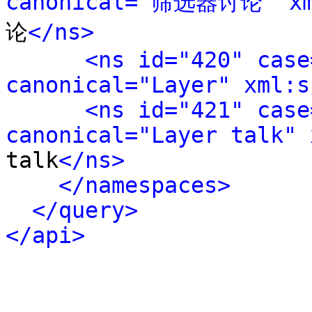
canonical="筛选器讨论" xml
论
</ns>
<ns id="420" case
canonical="Layer" xml:s
<ns id="421" case
canonical="Layer talk" 
talk
</ns>
</namespaces>
</query>
</api>