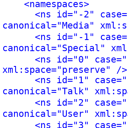
<namespaces>
<ns id="-2" case=
canonical="Media" xml:s
<ns id="-1" case=
canonical="Special" xml
<ns id="0" case="
xml:space="preserve" />
<ns id="1" case="
canonical="Talk" xml:sp
<ns id="2" case="
canonical="User" xml:sp
<ns id="3" case="