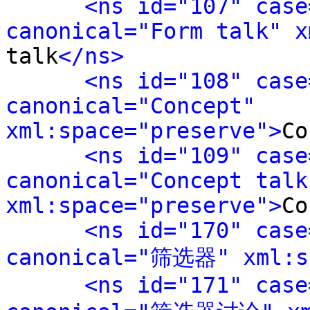
<ns id="107" case
canonical="Form talk" x
talk
</ns>
<ns id="108" case
canonical="Concept" 
xml:space="preserve">
Co
<ns id="109" case
canonical="Concept talk"
xml:space="preserve">
Co
<ns id="170" case
canonical="筛选器" xml:s
<ns id="171" case