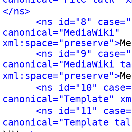
</ns>
<ns id="8" case="
canonical="MediaWiki" 
xml:space="preserve">
Me
<ns id="9" case="
canonical="MediaWiki tal
xml:space="preserve">
M
<ns id="10" case=
canonical="Template" xm
<ns id="11" case=
canonical="Template tal