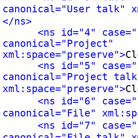
canonical="User talk" x
</ns>
<ns id="4" case="
canonical="Project" 
xml:space="preserve">
Cl
<ns id="5" case="
canonical="Project talk"
xml:space="preserve">
C
<ns id="6" case="
canonical="File" xml:sp
<ns id="7" case="
canonical="File talk" x